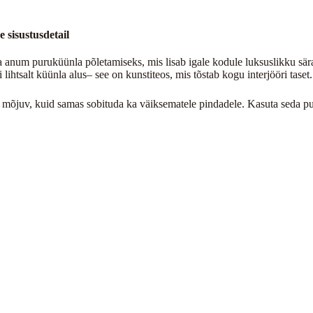
 sisustusdetail
anum puruküünla põletamiseks, mis lisab igale kodule luksuslikku sära
ihtsalt küünla alus– see on kunstiteos, mis tõstab kogu interjööri taset.
lt mõjuv, kuid samas sobituda ka väiksematele pindadele. Kasuta seda p