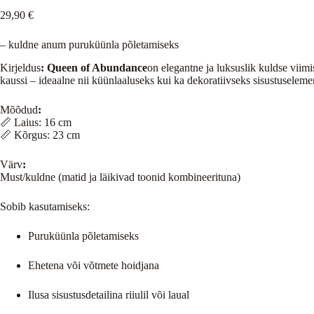
29,90
€
– kuldne anum puruküünla põletamiseks
Kirjeldus
:
Queen of Abundance
on elegantne ja luksuslik kuldse vii
kaussi – ideaalne nii küünlaaluseks kui ka dekoratiivseks sisustuseleme
Mõõdud
:
📏 Laius: 16 cm
📏 Kõrgus: 23 cm
Värv
:
Must/kuldne (matid ja läikivad toonid kombineerituna)
Sobib kasutamiseks:
Puruküünla põletamiseks
Ehetena või võtmete hoidjana
Ilusa sisustusdetailina riiulil või laual