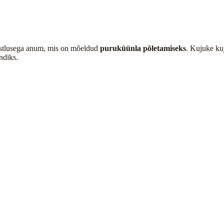
mistlusega anum, mis on mõeldud
puruküünla põletamiseks
. Kujuke kuj
ndiks.