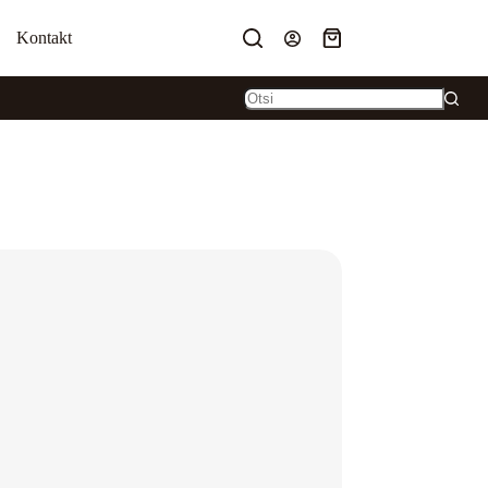
Kontakt
Ostukorv
T ALATES 50€
No
results