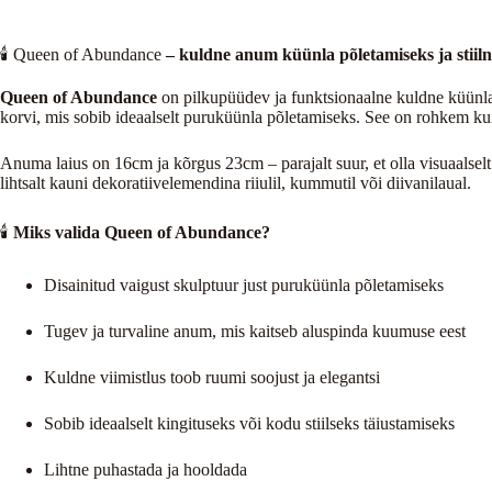
🕯️ Queen of Abundance
– kuldne anum küünla põletamiseks ja stiilne
Queen of Abundance
on pilkupüüdev ja funktsionaalne kuldne küünla 
korvi, mis sobib ideaalselt puruküünla põletamiseks. See on rohkem kui l
Anuma laius on 16cm ja kõrgus 23cm – parajalt suur, et olla visuaalse
lihtsalt kauni dekoratiivelemendina riiulil, kummutil või diivanilaual.
🕯️
Miks valida Queen of Abundance?
Disainitud vaigust skulptuur just puruküünla põletamiseks
Tugev ja turvaline anum, mis kaitseb aluspinda kuumuse eest
Kuldne viimistlus toob ruumi soojust ja elegantsi
Sobib ideaalselt kingituseks või kodu stiilseks täiustamiseks
Lihtne puhastada ja hooldada