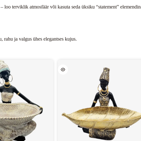
ga – loo terviklik atmosfäär või kasuta seda üksiku “statement” elemendi
, rahu ja valgus ühes elegantses kujus.