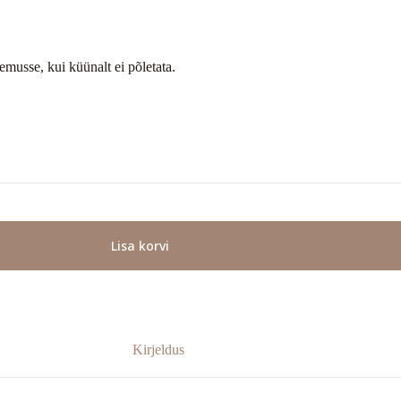
emusse, kui küünalt ei põletata.
Lisa korvi
Kirjeldus