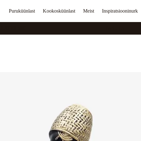
Puruküünlast
Kookosküünlast
Meist
Inspiratsiooninurk
ES 50€
TASUTA TRANSPOR