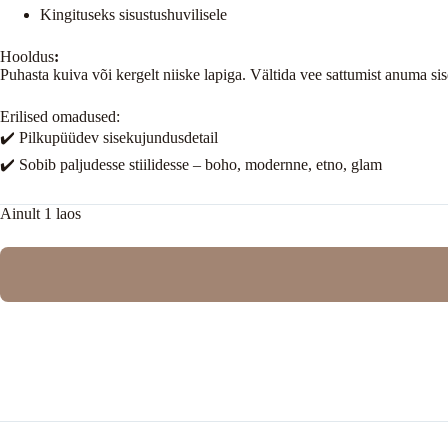
Kingituseks sisustushuvilisele
Hooldus
:
Puhasta kuiva või kergelt niiske lapiga. Vältida vee sattumist anuma sis
Erilised omadused:
✔️ Pilkupüüdev sisekujundusdetail
✔️ Sobib paljudesse stiilidesse – boho, modernne, etno, glam
Ainult 1 laos