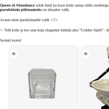
Queen of Abundance
sobib hästi ka koos teiste samas stiilis toodete
puruküünla põletamiseks
on ideaalne valik.
Avasta meie puruküünalde valik
SIIN
✨ Telli kohe ja too oma koju elegantne küünla alus “Golden Spirit”– ilu
Seotud tooted