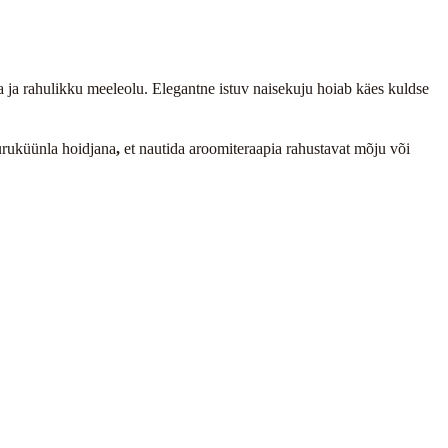
 ja rahulikku meeleolu. Elegantne istuv naisekuju hoiab käes kuldse
uruküünla hoidjana
,
et nautida aroomiteraapia rahustavat mõju või