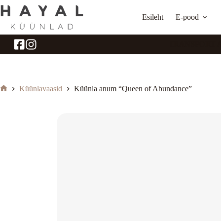
Skip
to
Esileht
E-pood
content
TASUTA TRANSPORT ALAT
Küünlavaasid
Küünla anum “Queen of Abundance”
Home