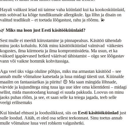
Hayali valikust leiad nii taimse vaha küünlaid kui ka kookosküünlaid,
mis sobivad ka kõige tundlikumale allergikule. Iga lõhn ja disain on
valitud teadlikult – et toetada lõõgastust, rahu ja rõõmu. 💫
🌿
Miks ma loon just Eesti käsitööküünlaid?
Sest mulle ei meeldi kiirustamine ja pinnapealsus. Käsitöö tähendab
minu jaoks kohalolu. Kõik minu käsitööküünlad valmivad väikestes
kogustes, ilma kiirmoeta ja ilma kompromissideta. Ma usun, et ka
väiksed igapäevased hetked väärivad tähistamist – olgu see lõõgastav
vann või vaikne hommik kohvitassiga.
Aga veel üks väga oluline põhjus, miks ma armastan käsitööd – see
annab mulle võimaluse katsetada ja luua midagi täiesti uut. Küünalde
maailm on fantaasiarikas ja piiritu! 😍 Ma saan mängida lõhnade,
värvide ja kujunditega ning tuua iga uue idee oma klientideni – midagi
sellist, mida masstoodang kunagi ei suuda pakkuda. Loovus on minu
jaoks puhas rõõm, ja see, et saan selle ka teiega jagada, teeb selle
veelgi erilisemaks
Kui hindad ehtsust ja looduslikkust, siis on
Eesti käsitööküünlad
just
sulle loodud. Aitäh, et oled osa sellest teekonnast. Sinu toetus annab
mulle võimaluse luua veel rohkem valgushetki.