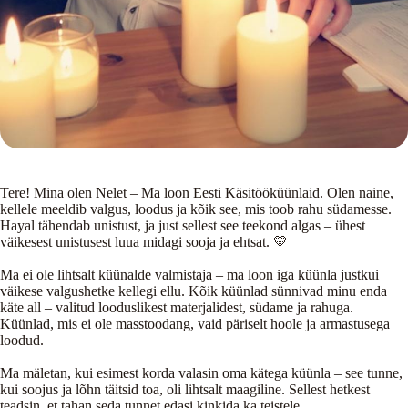
Tere! Mina olen Nelet – Ma loon Eesti Käsitööküünlaid. Olen naine,
kellele meeldib valgus, loodus ja kõik see, mis toob rahu südamesse.
Hayal tähendab unistust, ja just sellest see teekond algas – ühest
väikesest unistusest luua midagi sooja ja ehtsat. 💛
Ma ei ole lihtsalt küünalde valmistaja – ma loon iga küünla justkui
väikese valgushetke kellegi ellu. Kõik küünlad sünnivad minu enda
käte all – valitud looduslikest materjalidest, südame ja rahuga.
Küünlad, mis ei ole masstoodang, vaid päriselt hoole ja armastusega
loodud.
Ma mäletan, kui esimest korda valasin oma kätega küünla – see tunne,
kui soojus ja lõhn täitsid toa, oli lihtsalt maagiline. Sellest hetkest
teadsin, et tahan seda tunnet edasi kinkida ka teistele.