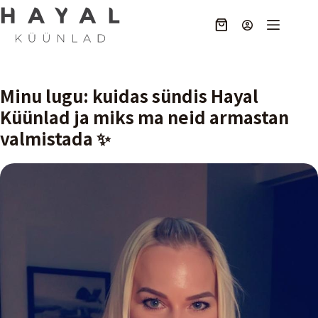
Skip
to
Ostukorv
content
Minu lugu: kuidas sündis Hayal
Küünlad ja miks ma neid armastan
valmistada ✨