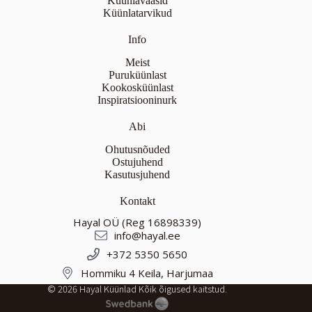
Küünlavaasid
Küünlatarvikud
Info
Meist
Puruküünlast
Kookosküünlast
Inspiratsiooninurk
Abi
Ohutusnõuded
Ostujuhend
Kasutusjuhend
Kontakt
Hayal OÜ (Reg 16898339)
info@hayal.ee
+372 5350 5650
Hommiku 4 Keila, Harjumaa
© 2026 Hayal Küünlad Kõik õigused kaitstud.