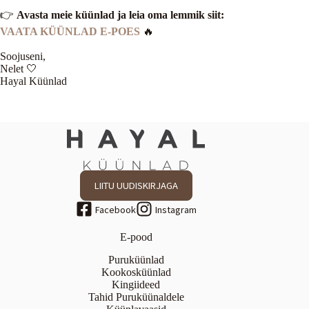
👉
Avasta meie küünlad ja leia oma lemmik siit:
VAATA KÜÜNLAD E-POES
🔥
Soojuseni,
Nelet 🤍
Hayal Küünlad
LIITU UUDISKIRJAGA
E-pood
Puruküünlad
Kookosküünlad
Kingiideed
Tahid Puruküünaldele