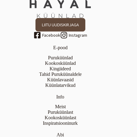
LIITU UUDISKIRJAGA
E-pood
Puruküünlad
Kookosküünlad
Kingiideed
Tahid Puruküünaldele
Küünlavaasid
Küünlatarvikud
Info
Meist
Puruküünlast
Kookosküünlast
Inspiratsiooninurk
Abi