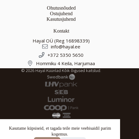
Ohutusnõuded
Ostujuhend
Kasutusjuhend
Kontakt
Hayal OÜ (Reg 16898339)
info@hayal.ee
+372 5350 5650
Hommiku 4 Keila, Harjumaa
© 2026 Hayal Küünlad Kõik õigused kaitstud.
Kasutame küpsiseid, et tagada teile meie veebisaidil parim
kogemus.
Tagastustingimused