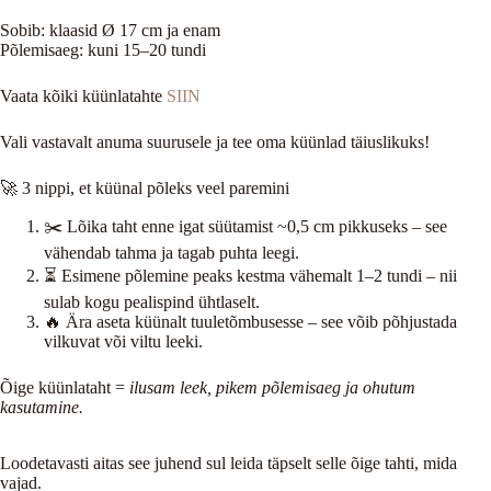
Sobib: klaasid Ø 17 cm ja enam
Põlemisaeg: kuni 15–20 tundi
Vaata kõiki küünlatahte
SIIN
Vali vastavalt anuma suurusele ja tee oma küünlad täiuslikuks!
🚀 3 nippi, et küünal põleks veel paremini
✂️ Lõika taht enne igat süütamist ~0,5 cm pikkuseks – see
vähendab tahma ja tagab puhta leegi.
⏳ Esimene põlemine peaks kestma vähemalt 1–2 tundi – nii
sulab kogu pealispind ühtlaselt.
🔥 Ära aseta küünalt tuuletõmbusesse – see võib põhjustada
vilkuvat või viltu leeki.
Õige küünlataht =
ilusam leek, pikem põlemisaeg ja ohutum
kasutamine.
Loodetavasti aitas see juhend sul leida täpselt selle õige tahti, mida
vajad.