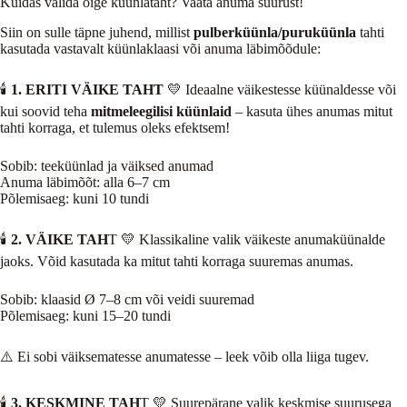
Kuidas valida õige küünlataht? Vaata anuma suurust!
Siin on sulle täpne juhend, millist
pulberküünla/puruküünla
tahti
kasutada vastavalt küünlaklaasi või anuma läbimõõdule:
🕯️
1. ERITI VÄIKE TAHT
💛 Ideaalne väikestesse küünaldesse või
kui soovid teha
mitmeleegilisi küünlaid
– kasuta ühes anumas mitut
tahti korraga, et tulemus oleks efektsem!
Sobib: teeküünlad ja väiksed anumad
Anuma läbimõõt: alla 6–7 cm
Põlemisaeg: kuni 10 tundi
🕯️
2. VÄIKE TAH
T 💛 Klassikaline valik väikeste anumaküünalde
jaoks. Võid kasutada ka mitut tahti korraga suuremas anumas.
Sobib: klaasid Ø 7–8 cm või veidi suuremad
Põlemisaeg: kuni 15–20 tundi
⚠️ Ei sobi väiksematesse anumatesse – leek võib olla liiga tugev.
🕯️
3. KESKMINE TAH
T 💛 Suurepärane valik keskmise suurusega