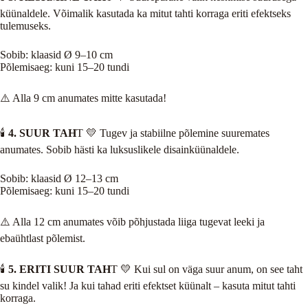
küünaldele. Võimalik kasutada ka mitut tahti korraga eriti efektseks
tulemuseks.
Sobib: klaasid Ø 9–10 cm
Põlemisaeg: kuni 15–20 tundi
⚠️ Alla 9 cm anumates mitte kasutada!
🕯️
4. SUUR TAH
T 💛 Tugev ja stabiilne põlemine suuremates
anumates. Sobib hästi ka luksuslikele disainküünaldele.
Sobib: klaasid Ø 12–13 cm
Põlemisaeg: kuni 15–20 tundi
⚠️ Alla 12 cm anumates võib põhjustada liiga tugevat leeki ja
ebaühtlast põlemist.
🕯️
5. ERITI SUUR TAH
T 💛 Kui sul on väga suur anum, on see taht
su kindel valik! Ja kui tahad eriti efektset küünalt – kasuta mitut tahti
korraga.