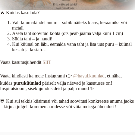
🔥 Kuidas kasutada?
Vali kuumakindel anum – sobib näiteks klaas, keraamika või
metall
Aseta taht soovitud kohta (ots peab jääma välja kuni 1 cm)
Süüta taht – ja naudi!
Kui küünal on läbi, eemalda vana taht ja lisa uus puru – küünal
kestab ja kestab…
Vaata kasutusjuhendit
SIIT
Vaata kindlasti ka meie Instagrami 👉
@hayal.kuunlad
, et näha,
kuidas
puruküünlad
päriselt välja näevad ja kasutuses on!
Inspiratsiooni, sisekujundusideid ja palju muud ✨
💬 Kui sul tekkis küsimusi või tahad soovitusi konkreetse anuma jaoks
– kirjuta julgelt kommentaaridesse või võta meiega ühendust!