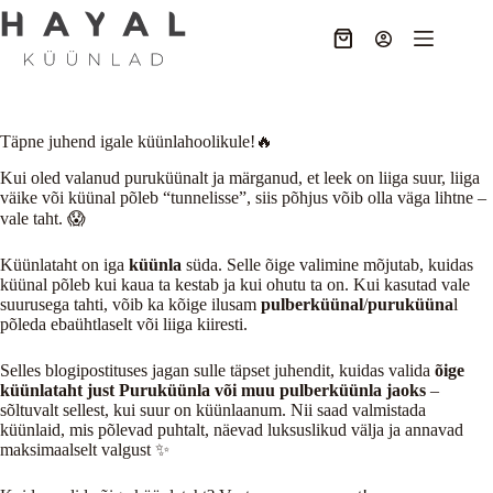
Skip
to
Ostukorv
content
Täpne juhend igale küünlahoolikule!🔥
Kui oled valanud puruküünalt ja märganud, et leek on liiga suur, liiga
väike või küünal põleb “tunnelisse”, siis põhjus võib olla väga lihtne –
vale taht. 😱
Küünlataht on iga
küünla
süda. Selle õige valimine mõjutab, kuidas
küünal põleb kui kaua ta kestab ja kui ohutu ta on. Kui kasutad vale
suurusega tahti, võib ka kõige ilusam
pulberküünal
/
puruküüna
l
põleda ebaühtlaselt või liiga kiiresti.
Selles blogipostituses jagan sulle täpset juhendit, kuidas valida
õige
küünlataht just Puruküünla või muu pulberküünla jaoks
–
sõltuvalt sellest, kui suur on küünlaanum. Nii saad valmistada
küünlaid, mis põlevad puhtalt, näevad luksuslikud välja ja annavad
maksimaalselt valgust ✨