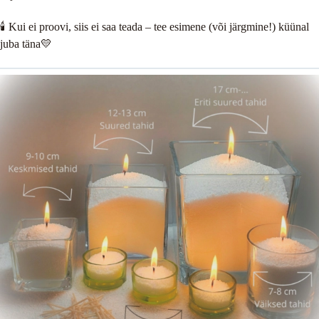
🕯️ Kui ei proovi, siis ei saa teada – tee esimene (või järgmine!) küünal
juba täna💛