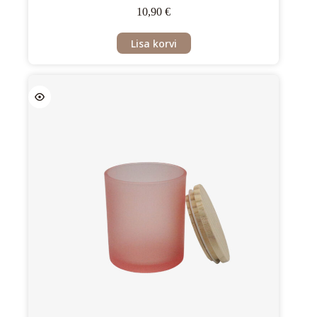
10,90
€
Lisa korvi