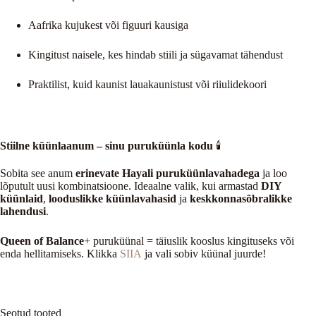
Aafrika kujukest või figuuri kausiga
Kingitust naisele, kes hindab stiili ja sügavamat tähendust
Praktilist, kuid kaunist lauakaunistust või riiulidekoori
Stiilne küünlaanum – sinu puruküünla kodu
🕯️
Sobita see anum
erinevate Hayali puruküünlavahadega
ja loo
lõputult uusi kombinatsioone. Ideaalne valik, kui armastad
DIY
küünlaid
,
looduslikke küünlavahasid
ja
keskkonnasõbralikke
lahendusi
.
Queen of Balance
+ puruküünal = täiuslik kooslus kingituseks või
enda hellitamiseks. Klikka
SIIA
ja vali sobiv küünal juurde!
Seotud tooted