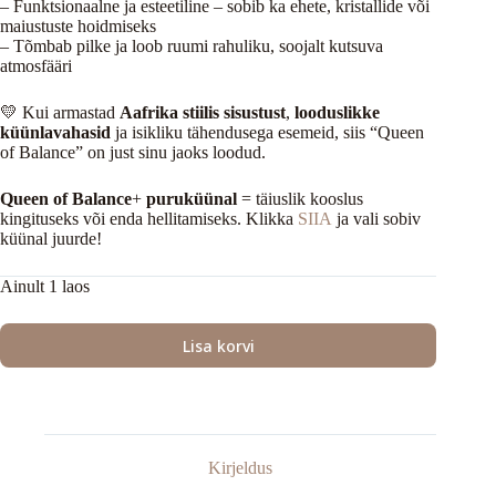
– Funktsionaalne ja esteetiline – sobib ka ehete, kristallide või
maiustuste hoidmiseks
– Tõmbab pilke ja loob ruumi rahuliku, soojalt kutsuva
atmosfääri
💛 Kui armastad
Aafrika stiilis sisustust
,
looduslikke
küünlavahasid
ja isikliku tähendusega esemeid, siis “Queen
of Balance” on just sinu jaoks loodud.
Queen of Balance
+
puruküünal
= täiuslik kooslus
kingituseks või enda hellitamiseks. Klikka
SIIA
ja vali sobiv
küünal juurde!
Ainult 1 laos
Lisa korvi
Kirjeldus