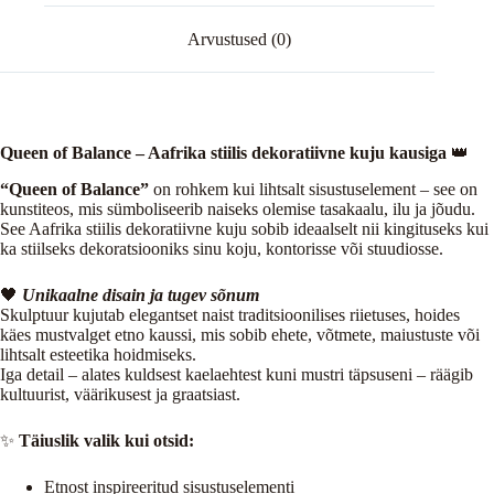
Arvustused (0)
Queen of Balance – Aafrika stiilis dekoratiivne kuju kausiga
👑
“Queen of Balance”
on rohkem kui lihtsalt sisustuselement – see on
kunstiteos, mis sümboliseerib naiseks olemise tasakaalu, ilu ja jõudu.
See Aafrika stiilis dekoratiivne kuju sobib ideaalselt nii kingituseks kui
ka stiilseks dekoratsiooniks sinu koju, kontorisse või stuudiosse.
🖤
Unikaalne disain ja tugev sõnum
Skulptuur kujutab elegantset naist traditsioonilises riietuses, hoides
käes mustvalget etno kaussi, mis sobib ehete, võtmete, maiustuste või
lihtsalt esteetika hoidmiseks.
Iga detail – alates kuldsest kaelaehtest kuni mustri täpsuseni – räägib
kultuurist, väärikusest ja graatsiast.
✨
Täiuslik valik kui otsid:
Etnost inspireeritud sisustuselementi