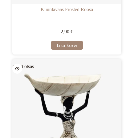
Küünlavaas Frosted Roosa
2,90
€
Lisa korvi
Laost otsas