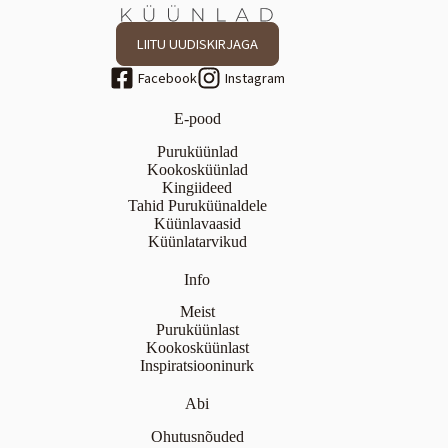
LIITU UUDISKIRJAGA
E-pood
Puruküünlad
Kookosküünlad
Kingiideed
Tahid Puruküünaldele
Küünlavaasid
Küünlatarvikud
Info
Meist
Puruküünlast
Kookosküünlast
Inspiratsiooninurk
Abi
Ohutusnõuded