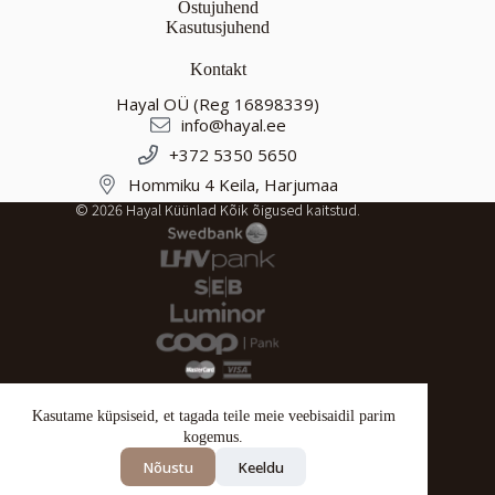
Ostujuhend
Kasutusjuhend
Kontakt
Hayal OÜ (Reg 16898339)
info@hayal.ee
+372 5350 5650
Hommiku 4 Keila, Harjumaa
© 2026 Hayal Küünlad Kõik õigused kaitstud.
Kasutame küpsiseid, et tagada teile meie veebisaidil parim
kogemus.
Tagastustingimused
Privaatsuspoliitika
Nõustu
Keeldu
Müügitingimused