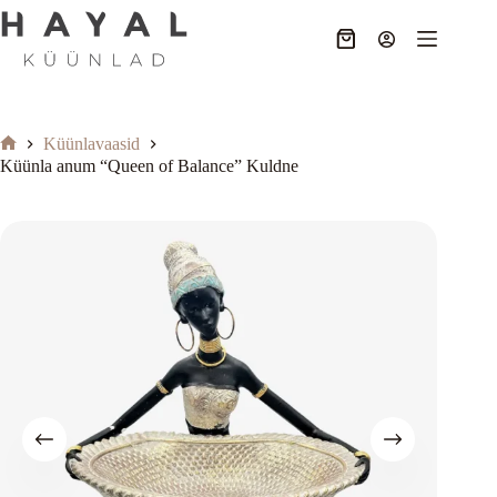
Skip
to
Ostukorv
content
Küünlavaasid
Home
Küünla anum “Queen of Balance” Kuldne