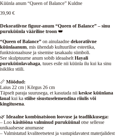
Küünla anum “Queen of Balance” Kuldne
39,90
€
Dekoratiivne figuur-anum “Queen of Balance” – sinu
puruküünla vääriline troon
👑
“Queen of Balance”
on ainulaadne
dekoratiivne
küünlaanum
, mis ühendab kultuurilise esteetika,
funktsionaalsuse ja sisemise tasakaalu sümboli.
See skulptuurne anum sobib ideaalselt
Hayali
puruküünlavahaga
, tuues esile nii küünla ilu kui ka sinu
isikliku stiili.
📏
Mõõdud:
Laius 22 cm | Kõrgus 26 cm
Täpselt paraja suurusega, et kasutada nii
keskse küünlana
laual
kui ka
stiilse sisustuselemendina riiulis või
kingitusena
.
🌿
Ideaalne kombinatsioon loovuse ja teadlikkusega:
– Loo
käsitööna valminud puruküünal
otse sellesse
unikaalsesse anumasse
– Valmistatud kvaliteetsetest ja vastupidavatest materjalidest