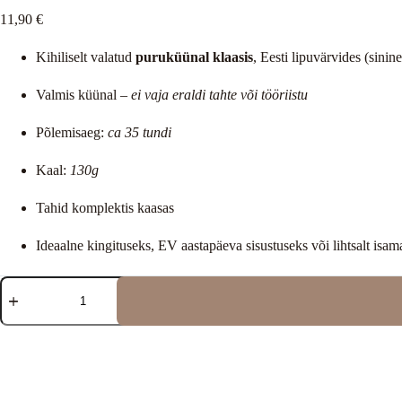
11,90
€
Kihiliselt valatud
puruküünal klaasis
, Eesti lipuvärvides (sinin
Valmis küünal –
ei vaja eraldi tahte või tööriistu
Põlemisaeg:
ca 35 tundi
Kaal:
130g
Tahid komplektis kaasas
Ideaalne kingituseks, EV aastapäeva sisustuseks või lihtsalt isa
Puruküünal
“Minu
Eesti”
kogus