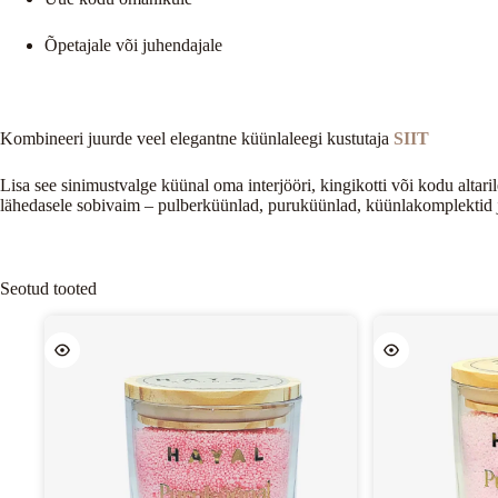
Õpetajale või juhendajale
Kombineeri juurde veel elegantne küünlaleegi kustutaja
SIIT
Lisa see sinimustvalge küünal oma interjööri, kingikotti või kodu altari
lähedasele sobivaim – pulberküünlad, puruküünlad, küünlakomplektid j
Seotud tooted