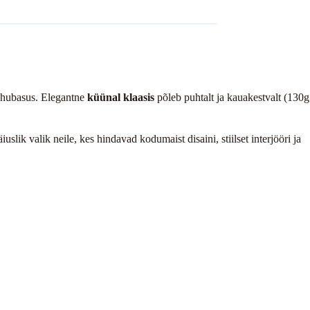
ja hubasus. Elegantne
küünal klaasis
põleb puhtalt ja kauakestvalt (130g
uslik valik neile, kes hindavad kodumaist disaini, stiilset interjööri ja