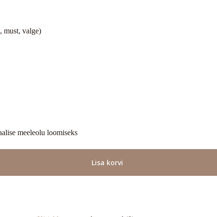
e, must, valge)
maalise meeleolu loomiseks
Lisa korvi