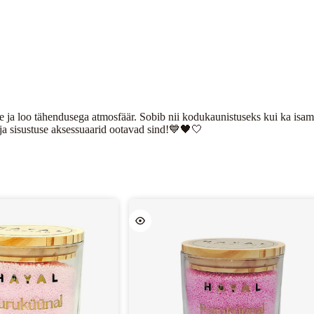
le ja loo tähendusega atmosfäär. Sobib nii kodukaunistuseks kui ka isama
a sisustuse aksessuaarid ootavad sind!💙🖤🤍