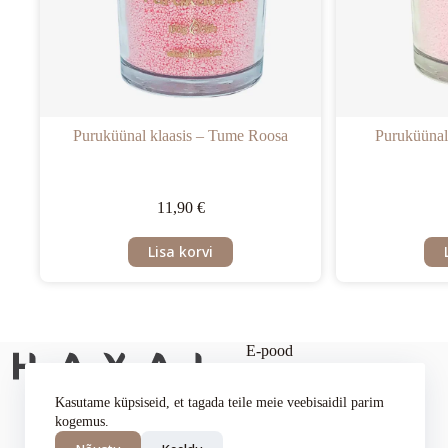
Puruküünal klaasis – Tume Roosa
Puruküünal
11,90
€
Lisa korvi
E-pood
Puruküünlad
Kookosküünlad
Kasutame küpsiseid, et tagada teile meie veebisaidil parim
Kingiideed
kogemus.
LIITU UUDISKIRJAGA
Tahid Puruküünaldele