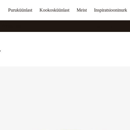
Puruküünlast
Kookosküünlast
Meist
Inspiratsiooninurk
S 50€
TASUTA TRANSPORT
”