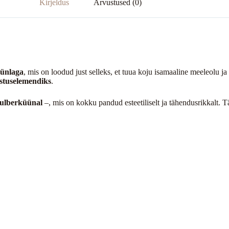
Kirjeldus
Arvustused (0)
üünlaga
, mis on loodud just selleks, et tuua koju isamaaline meeleolu 
stuselemendiks
.
ulberküünal
–, mis on kokku pandud esteetiliselt ja tähendusrikkalt. Täi