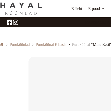
Skip
to
Esileht
E-pood
content
TASUTA TRANSPORT ALATE
Puruküünlad
Puruküünal Klaasis
Puruküünal “Minu Eesti
Home