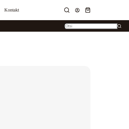
Kontakt
Ostukorv
 ALATES 50€
No
results