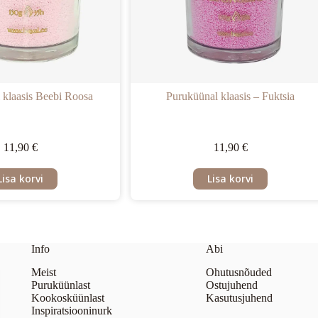
 klaasis Beebi Roosa
Puruküünal klaasis – Fuktsia
11,90
€
11,90
€
Lisa korvi
Lisa korvi
Info
Abi
Meist
Ohutusnõuded
Puruküünlast
Ostujuhend
Kookosküünlast
Kasutusjuhend
Inspiratsiooninurk