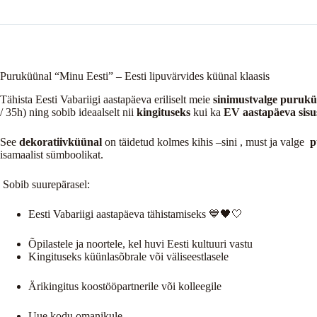
Puruküünal “Minu Eesti” – Eesti lipuvärvides küünal klaasis
Tähista Eesti Vabariigi aastapäeva eriliselt meie
sinimustvalge puruk
/ 35h) ning sobib ideaalselt nii
kingituseks
kui ka
EV aastapäeva sisu
See
dekoratiivküünal
on täidetud kolmes kihis –sini , must ja valge
p
isamaalist sümboolikat.
Sobib suurepärasel:
Eesti Vabariigi aastapäeva tähistamiseks 💙🖤🤍
Õpilastele ja noortele, kel huvi Eesti kultuuri vastu
Kingituseks küünlasõbrale või väliseestlasele
Ärikingitus koostööpartnerile või kolleegile
Uue kodu omanikule