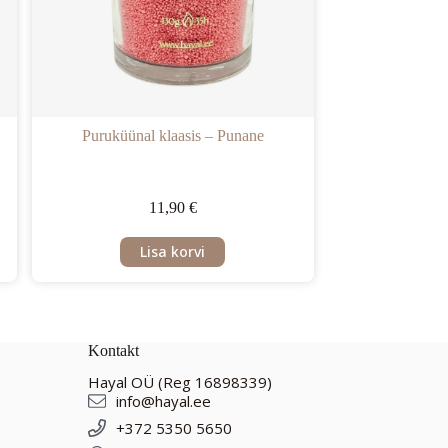
Puruküünal klaasis – Punane
11,90
€
Lisa korvi
Kontakt
Hayal OÜ (Reg 16898339)
info@hayal.ee
+372 5350 5650